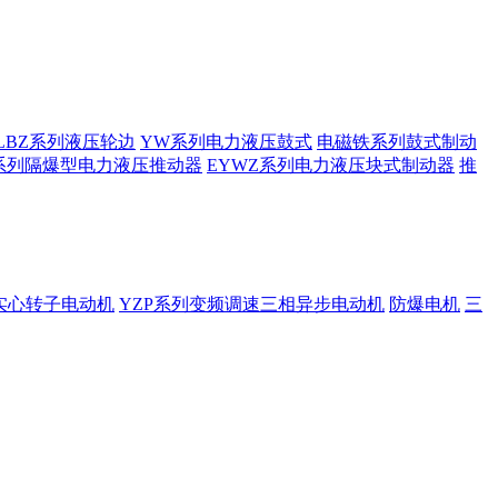
LBZ系列液压轮边
YW系列电力液压鼓式
电磁铁系列鼓式制动
d系列隔爆型电力液压推动器
EYWZ系列电力液压块式制动器
推
实心转子电动机
YZP系列变频调速三相异步电动机
防爆电机
三